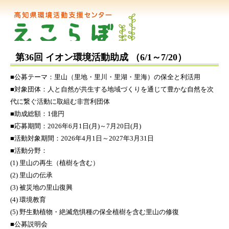
第36回 イオン環境活動助成 （6/1～7/20）
■公募テーマ：里山（里地・里川・里湖・里海）の保全と利活用
■対象団体：人と自然が共生する地域づくりを通じて豊かな自然を次
代に繋ぐ活動に取組む非営利団体
■助成総額：1億円
■応募期間：2026年6月1日(月)～7月20日(月)
■活動対象期間：2026年4月1日～2027年3月31日
■活動分野：
(1) 里山の再生（植樹を含む）
(2) 里山の伝承
(3) 被災地の里山復興
(4) 環境教育
(5) 野生動植物・絶滅危惧種の保全植樹を含む里山の修復
■公募説明会