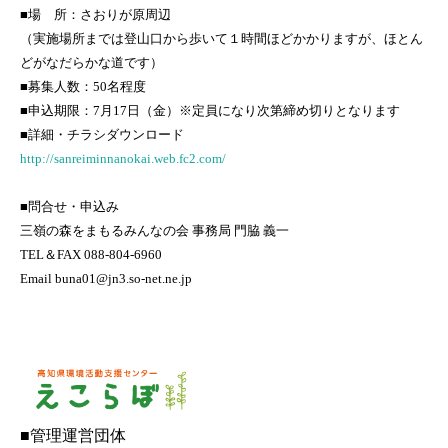
■場 所：さおりが原周辺
（実施場所までは登山口から歩いて１時間ほどかかりますが、ほとん
どがなだらかな道です）
■募集人数：50名程度
■申込期限：7月17日（金）※定員になり次第締め切りとなります
■詳細・チラシダウンロード
http://sanreiminnanokai.web.fc2.com/
■問合せ・申込み
三嶺の森をまもるみんなの会 事務局 門脇 義一
TEL＆FAX 088-804-6960
Email buna01@jn3.so-net.ne.jp
■管理運営団体